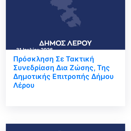
31 Ιουλίου 2026
Πρόσκληση Σε Τακτική
Συνεδρίαση Δια Ζώσης, Της
Δημοτικής Επιτροπής Δήμου
Λέρου