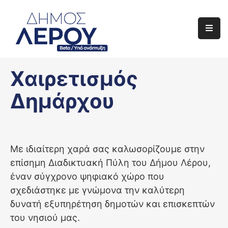
Αρχική
Ο
Χαιρετισμός
Δήμος
Δημάρχου
Ενημέρωση
Διαφάνεια
Το
Με ιδιαίτερη χαρά σας καλωσορίζουμε στην
Νησί
επίσημη Διαδικτυακή Πύλη του Δήμου Λέρου,
Μας
έναν σύγχρονο ψηφιακό χώρο που
σχεδιάστηκε με γνώμονα την καλύτερη
Έργα
δυνατή εξυπηρέτηση δημοτών και επισκεπτών
του νησιού μας.