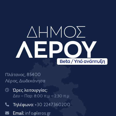
Πλάτανος, 85400
Λέρος, Δωδεκάνησα
Ώρες λειτουργίας:
Δευ – Παρ: 8:00 π.μ – 2:30 π.μ
Τηλέφωνο:
+30 2247360200
Email:
info@leros.gr