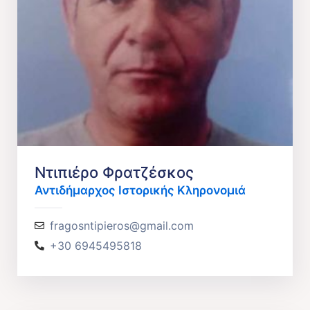
Ντιπιέρο Φρατζέσκος
Αντιδήμαρχος Ιστορικής Κληρονομιά
fragosntipieros@gmail.com
+30 6945495818