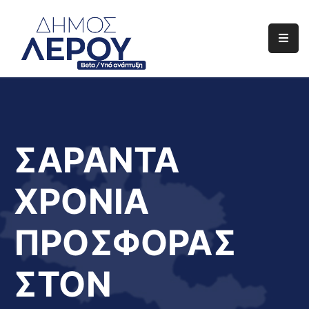
Αρχική
Ο
Δήμος
Ενημέρωση
ΣΑΡΑΝΤΑ
Διαφάνεια
ΧΡΟΝΙΑ
Το
Νησί
ΠΡΟΣΦΟΡΑΣ
Μας
Έργα
ΣΤΟΝ