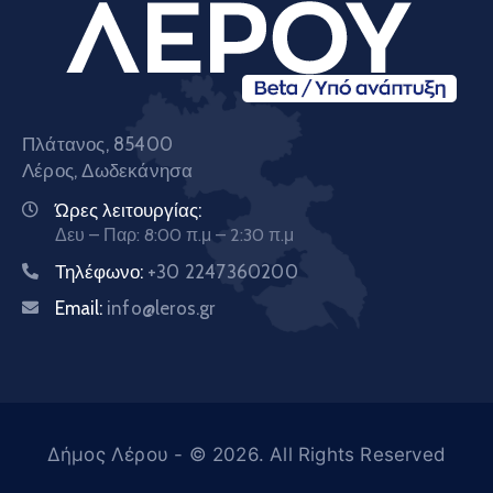
Πλάτανος, 85400
Λέρος, Δωδεκάνησα
Ώρες λειτουργίας:
Δευ – Παρ: 8:00 π.μ – 2:30 π.μ
Τηλέφωνο:
+30 2247360200
Email:
info@leros.gr
Δήμος Λέρου
- © 2026. All Rights Reserved