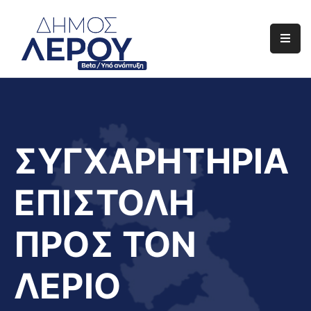
Αρχική
Ο
Δήμος
Ενημέρωση
ΣΥΓΧΑΡΗΤΗΡΙΑ
Διαφάνεια
ΕΠΙΣΤΟΛΗ
Το
Νησί
ΠΡΟΣ ΤΟΝ
Μας
Έργα
ΛΕΡΙΟ