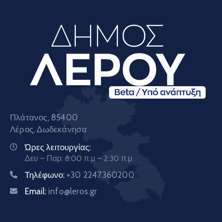
Πλάτανος, 85400
Λέρος, Δωδεκάνησα
Ώρες λειτουργίας:
Δευ – Παρ: 8:00 π.μ – 2:30 π.μ
Τηλέφωνο:
+30 2247360200
Email:
info@leros.gr