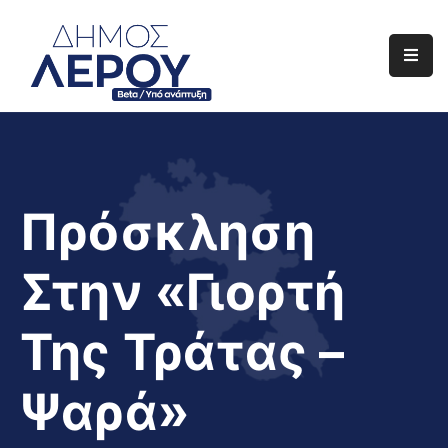
Αρχική
Ο
Δήμος
Ενημέρωση
Πρόσκληση
Διαφάνεια
Στην «Γιορτή
Το
Νησί
Της Τράτας –
Μας
Έργα
Ψαρά»