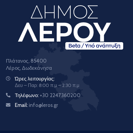
Πλάτανος, 85400
Λέρος, Δωδεκάνησα
Ώρες λειτουργίας:
Δευ – Παρ: 8:00 π.μ – 2:30 π.μ
Τηλέφωνο:
+30 2247360200
Email:
info@leros.gr