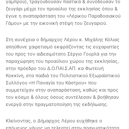
γαμπρού), τραγουδούσαν παστικά & συνόδευσαν το
ζευγάρι μέχρι τον προαύλιο της εκκλησίας όπου &
έγινε η αναπαράσταση του «Λέρικου Παραδοσιακού
Γάμου» με την εικονική στέψη του ζευγαριού.
Στη συνέχεια ο δήμαρχος Λέρου κ. Μιχάλης Κόλιας
απηύθυνε χαιρετισμό εκφράζοντας τις ευχαριστίες
του προς τον αιδεσιμότατο Σέργιο Γουρλά για την
παραχώρηση του προαύλιου χώρου της εκκλησίας,
στην πρόεδρο του Δ.Ο.ΠΑΙ.Σ.ΑΠ. κα Φωτεινή
Κοκκίνη, στα παιδιά του Πολιτιστικού Εξωραϊστικού
Συλλόγου «Η Παναγία του Κάστρου» που
συμμετείχαν στην αναπαράσταση, καθώς και προς
τον κόσμο & όλους όσους συντέλεσαν & βοήθησαν
ενεργά στην πραγματοποίηση της εκδήλωσης.
Κλείνοντας, ο Δήμαρχος Λέρου ευχήθηκε ο
επόμενος γάμος να τελεστεί στην πραγματικότητα.