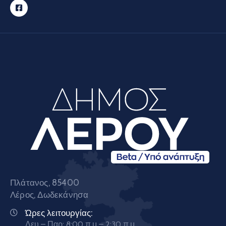
Πλάτανος, 85400
Λέρος, Δωδεκάνησα
Ώρες λειτουργίας:
Δευ – Παρ: 8:00 π.μ – 2:30 π.μ