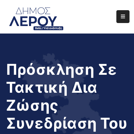
Αρχική
Ο
Δήμος
Ενημέρωση
Πρόσκληση Σε
Διαφάνεια
Τακτική Δια
Το
Νησί
Ζώσης
Μας
Έργα
Συνεδρίαση Του