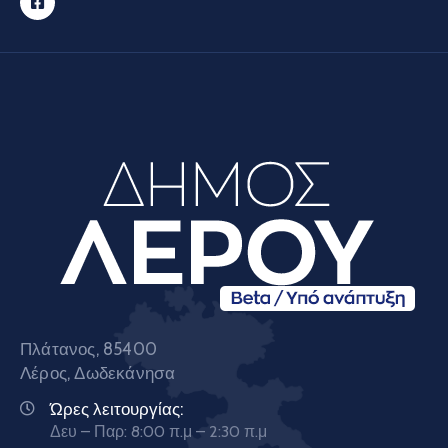
Πλάτανος, 85400
Λέρος, Δωδεκάνησα
Ώρες λειτουργίας:
Δευ – Παρ: 8:00 π.μ – 2:30 π.μ