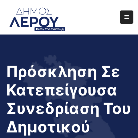
Αρχική
Ο
Δήμος
Ενημέρωση
Πρόσκληση Σε
Διαφάνεια
Κατεπείγουσα
Το
Νησί
Συνεδρίαση Του
Μας
Έργα
Δημοτικού