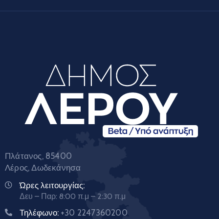
Πλάτανος, 85400
Λέρος, Δωδεκάνησα
Ώρες λειτουργίας:
Δευ – Παρ: 8:00 π.μ – 2:30 π.μ
Τηλέφωνο:
+30 2247360200