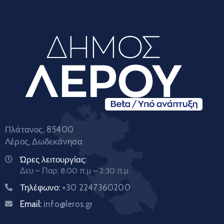
Πλάτανος, 85400
Λέρος, Δωδεκάνησα
Ώρες λειτουργίας:
Δευ – Παρ: 8:00 π.μ – 2:30 π.μ
Τηλέφωνο:
+30 2247360200
Email:
info@leros.gr