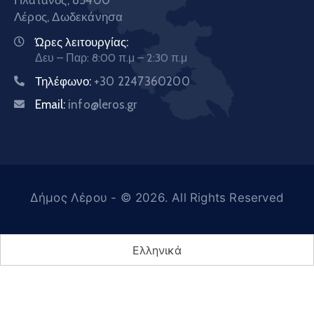
Λέρος, Δωδεκάνησα
Ώρες λειτουργίας:
Δευ – Παρ: 8:00 π.μ – 2:30 π.μ
Τηλέφωνο:
+30 2247360200
Email:
info@leros.gr
Δήμος Λέρου
- © 2026. All Rights Reserved
Ελληνικά