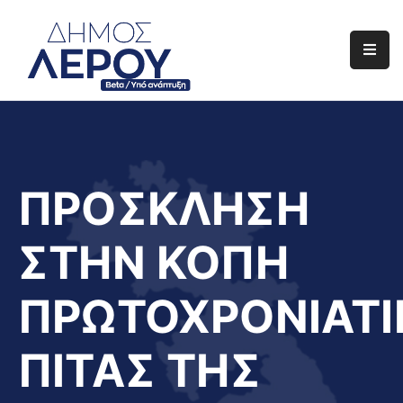
Αρχική
Ο
Δήμος
Ενημέρωση
ΠΡΟΣΚΛΗΣΗ
Διαφάνεια
ΣΤΗΝ ΚΟΠΗ
Το
Νησί
ΠΡΩΤΟΧΡΟΝΙΑΤΙ
Μας
Έργα
ΠΙΤΑΣ ΤΗΣ