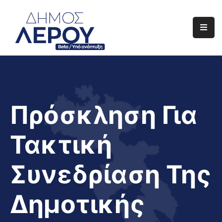
Αρχική
Ο
Δήμος
Ενημέρωση
Πρόσκληση Για
Διαφάνεια
Τακτική
Το
Νησί
Συνεδρίαση Της
Μας
Έργα
Δημοτικής