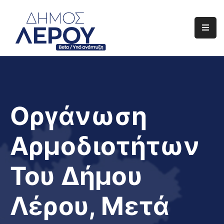
Αρχική
Ο
Δήμος
Ενημέρωση
Οργάνωση
Διαφάνεια
Αρμοδιοτήτων
Το
Νησί
Του Δήμου
Μας
Έργα
Λέρου, Μετά