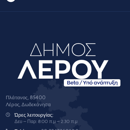
Πλάτανος, 85400
Λέρος, Δωδεκάνησα
Ώρες λειτουργίας:
Δευ – Παρ: 8:00 π.μ – 2:30 π.μ