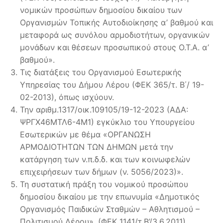
νομικών προσώπων δημοσίου δικαίου των
Οργανισμών Τοπικής Αυτοδιοίκησης α’ βαθμού και
μεταφορά ως συνόλου αρμοδιοτήτων, οργανικών
μονάδων και θέσεων προσωπικού στους Ο.Τ.Α. α’
βαθμού».
Τις διατάξεις του Οργανισμού Εσωτερικής
Υπηρεσίας του Δήμου Λέρου (ΦΕΚ 365/τ. Β΄/ 19-
02-2013), όπως ισχύουν.
Την αριθμ.1317/οικ.109105/19-12-2023 (ΑΔΑ:
ΨΡΓΧ46ΜΤΛ6-4Μ1) εγκύκλιο του Υπουργείου
Εσωτερικών με θέμα «ΟΡΓΑΝΩΣΗ
ΑΡΜΟΔΙΟΤΗΤΩΝ ΤΩΝ ΔΗΜΩΝ μετά την
κατάργηση των ν.π.δ.δ. και των κοινωφελών
επιχειρήσεων των δήμων (ν. 5056/2023)».
Τη συστατική πράξη του νομικού προσώπου
δημοσίου δικαίου με την επωνυμία «Δημοτικός
Οργανισμός Παιδικών Σταθμών – Αθλητισμού –
Πολιτισμού Λέρου», (ΦΕΚ 1141/τ.Β’/3.6.2011),