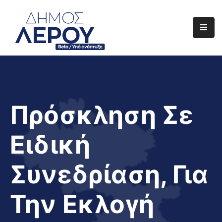
Αρχική
Ο
Δήμος
Ενημέρωση
Πρόσκληση Σε
Διαφάνεια
Ειδική
Το
Νησί
Συνεδρίαση, Για
Μας
Έργα
Την Εκλογή