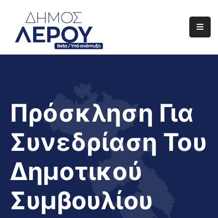
Αρχική
Ο
Δήμος
Ενημέρωση
Πρόσκληση Για
Διαφάνεια
Συνεδρίαση Του
Το
Νησί
Δημοτικού
Μας
Έργα
Συμβουλίου