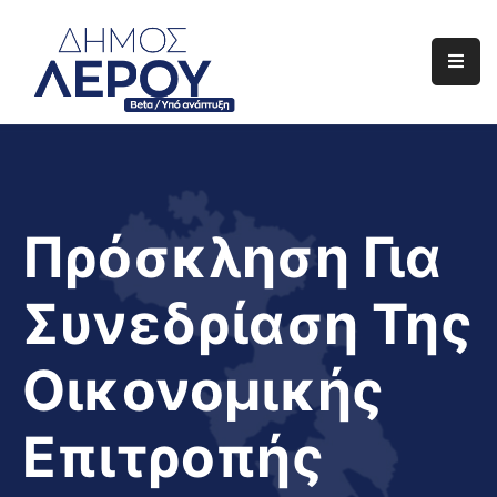
Αρχική
Ο
Δήμος
Ενημέρωση
Πρόσκληση Για
Διαφάνεια
Συνεδρίαση Της
Το
Νησί
Οικονομικής
Μας
Έργα
Επιτροπής