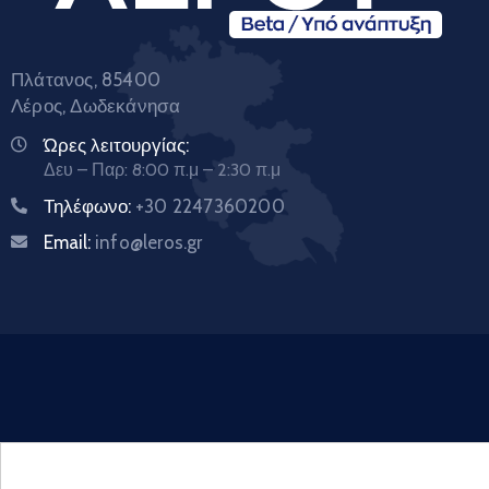
Πλάτανος, 85400
Λέρος, Δωδεκάνησα
Ώρες λειτουργίας:
Δευ – Παρ: 8:00 π.μ – 2:30 π.μ
Τηλέφωνο:
+30 2247360200
Email:
info@leros.gr