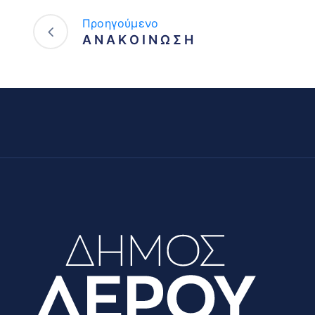
Προηγούμενο
Α Ν Α Κ Ο Ι Ν Ω Σ Η