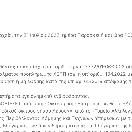
η
χείο, την 8
Ιουλίου 2022, ημέρα Παρασκευή και ώρα 1:00
έντος ποσού (σχ. η υπ’ αριθμ. πρωτ. 3332/01-06-2022 αί
λματος προπληρωμής ΧΕΠΠ (σχ. η υπ’ αριθμ. 104.2022 μ
άσκηση ή μη έφεσης κατά της υπ’ αρ. 65/2019 απόφασης 
αστήματα υγειονομικού ενδιαφέροντος.
Τ5ΩΛΓ-ΖΕΤ απόφασης Οικονομικής Επιτροπής με θέμα: «Λ
οδικού δικτύου νήσου Λέρου>», από το «Ταμείο Αλληλεγ
/νσης Περιβάλλοντος Δόμησης και Τεχνικών Υπηρεσιών 
 έγκριση των όρων δημοπράτησης και Γ) έγκριση της Επ