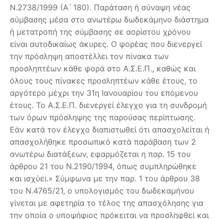
Ν.2738/1999 (Α ́ 180). Παράταση ή σύναψη νέας
σύμβασης μέσα στο ανωτέρω δωδεκάμηνο διάστημα
ή μετατροπή της σύμβασης σε αορίστου χρόνου
είναι αυτοδικαίως άκυρες. Ο φορέας που διενεργεί
την πρόσληψη αποστέλλει τον πίνακα των
προσληπτέων κάθε φορά στο Α.Σ.Ε.Π., καθώς και
όλους τους πίνακες προσληπτέων κάθε έτους, το
αργότερο μέχρι την 31η Ιανουαρίου του επόμενου
έτους. Το Α.Σ.Ε.Π. διενεργεί έλεγχο για τη συνδρομή
των όρων πρόσληψης της παρούσας περίπτωσης.
Εάν κατά τον έλεγχο διαπιστωθεί ότι απασχολείται ή
απασχολήθηκε προσωπικό κατά παράβαση των 2
ανωτέρω διατάξεων, εφαρμόζεται η παρ. 15 του
άρθρου 21 του Ν.2190/1994, όπως συμπληρώθηκε
και ισχύει.» Σύμφωνα με την παρ. 1 του άρθρου 38
του Ν.4765/21, ο υπολογισμός του δωδεκαμήνου
γίνεται με αφετηρία το τέλος της απασχόλησης για
την οποία ο υποψήφιος πρόκειται να προσληφθεί και