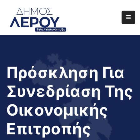
Αρχική
Ο
Δήμος
Ενημέρωση
Πρόσκληση Για
Διαφάνεια
Συνεδρίαση Της
Το
Νησί
Οικονομικής
Μας
Έργα
Επιτροπής