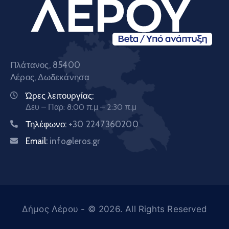
Πλάτανος, 85400
Λέρος, Δωδεκάνησα
Ώρες λειτουργίας:
Δευ – Παρ: 8:00 π.μ – 2:30 π.μ
Τηλέφωνο:
+30 2247360200
Email:
info@leros.gr
Δήμος Λέρου
- © 2026. All Rights Reserved