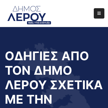
Αρχική
Ο
Δήμος
Ενημέρωση
ΟΔΗΓΙΕΣ ΑΠΟ
Διαφάνεια
ΤΟΝ ΔΗΜΟ
Το
Νησί
ΛΕΡΟΥ ΣΧΕΤΙΚΑ
Μας
Έργα
ΜΕ ΤΗΝ