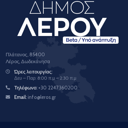
Πλάτανος, 85400
Λέρος, Δωδεκάνησα
Ώρες λειτουργίας:
Δευ – Παρ: 8:00 π.μ – 2:30 π.μ
Τηλέφωνο:
+30 2247360200
Email:
info@leros.gr