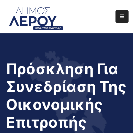
Αρχική
Ο
Δήμος
Ενημέρωση
Πρόσκληση Για
Διαφάνεια
Συνεδρίαση Της
Το
Νησί
Οικονομικής
Μας
Έργα
Επιτροπής