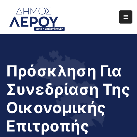
Αρχική
Ο
Δήμος
Ενημέρωση
Πρόσκληση Για
Διαφάνεια
Συνεδρίαση Της
Το
Νησί
Οικονομικής
Μας
Έργα
Επιτροπής