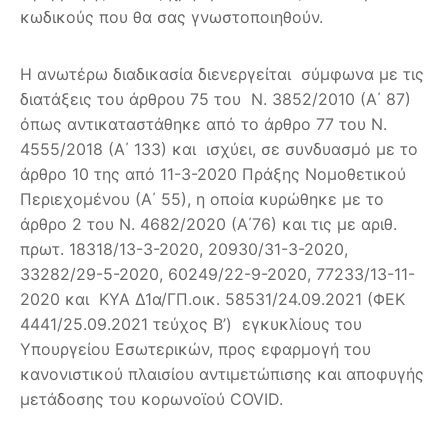
κωδικούς που θα σας γνωστοποιηθούν.
Η ανωτέρω διαδικασία διενεργείται σύμφωνα με τις
διατάξεις του άρθρου 75 του Ν. 3852/2010 (Α΄ 87)
όπως αντικαταστάθηκε από το άρθρο 77 του Ν.
4555/2018 (Α΄ 133) και ισχύει, σε συνδυασμό με το
άρθρο 10 της από 11-3-2020 Πράξης Νομοθετικού
Περιεχομένου (Α΄ 55), η οποία κυρώθηκε με το
άρθρο 2 του Ν. 4682/2020 (Α΄76) και τις με αριθ.
πρωτ. 18318/13-3-2020, 20930/31-3-2020,
33282/29-5-2020, 60249/22-9-2020, 77233/13-11-
2020 και ΚΥΑ Δ1α/ΓΠ.οικ. 58531/24.09.2021 (ΦΕΚ
4441/25.09.2021 τεύχος Β’) εγκυκλίους του
Υπουργείου Εσωτερικών, προς εφαρμογή του
κανονιστικού πλαισίου αντιμετώπισης και αποφυγής
μετάδοσης του κορωνοϊού COVID.