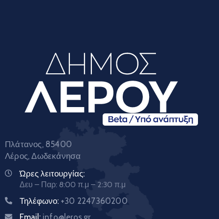
Πλάτανος, 85400
Λέρος, Δωδεκάνησα
Ώρες λειτουργίας:
Δευ – Παρ: 8:00 π.μ – 2:30 π.μ
Τηλέφωνο:
+30 2247360200
Email:
info@leros.gr