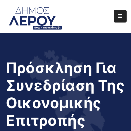
Αρχική
Ο
Δήμος
Ενημέρωση
Πρόσκληση Για
Διαφάνεια
Συνεδρίαση Της
Το
Νησί
Οικονομικής
Μας
Έργα
Επιτροπής