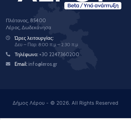
Πλάτανος, 85400
Λέρος, Δωδεκάνησα
Ώρες λειτουργίας:
Δευ – Παρ: 8:00 π.μ – 2:30 π.μ
Τηλέφωνο:
+30 2247360200
Email:
info@leros.gr
Δήμος Λέρου
- © 2026. All Rights Reserved
Ελληνικά