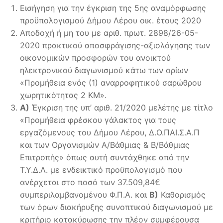
Εισήγηση για την έγκριση της 5ης αναμόρφωσης
προϋπολογισμού Δήμου Λέρου οικ. έτους 2020
Αποδοχή ή μη του με αριθ. πρωτ. 2898/26-05-
2020 πρακτικού αποσφράγισης-αξιολόγησης των
οικονομικών προσφορών του ανοικτού
ηλεκτρονικού διαγωνισμού κάτω των ορίων
«Προμήθεια ενός (1) αναρροφητικού σαρώθρου
χωρητικότητας 2 ΚΜ».
Α)
Έγκριση της υπ’ αριθ. 21/2020 μελέτης με τίτλο
«Προμήθεια φρέσκου γάλακτος για τους
εργαζόμενους του Δήμου Λέρου, Δ.Ο.ΠΑΙ.Σ.Α.Π
και των Οργανισμών Α/Βάθμιας & Β/Βάθμιας
Επιτροπής» όπως αυτή συντάχθηκε από την
Τ.Υ.Δ.Λ. με ενδεικτικό προϋπολογισμό που
ανέρχεται στο ποσό των 37.509,84€
συμπεριλαμβανομένου Φ.Π.Α. και
Β)
Καθορισμός
των όρων διακήρυξης συνοπτικού διαγωνισμού με
κριτήριο κατακύρωσης την πλέον συμφέρουσα