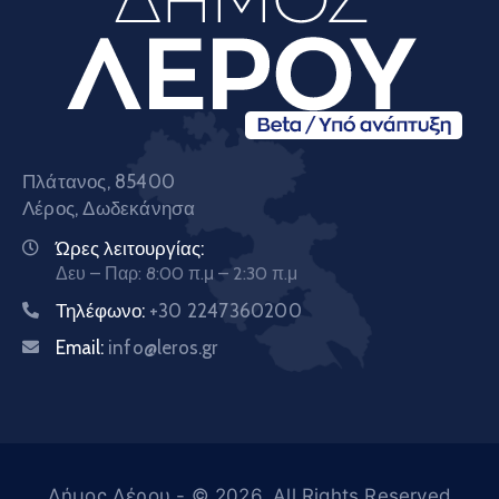
Πλάτανος, 85400
Λέρος, Δωδεκάνησα
Ώρες λειτουργίας:
Δευ – Παρ: 8:00 π.μ – 2:30 π.μ
Τηλέφωνο:
+30 2247360200
Email:
info@leros.gr
Δήμος Λέρου
- © 2026. All Rights Reserved