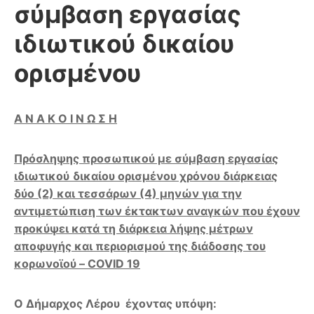
σύμβαση εργασίας
ιδιωτικού δικαίου
ορισμένου
Α Ν Α Κ Ο Ι Ν Ω Σ Η
Πρόσληψης προσωπικού με σύμβαση εργασίας
ιδιωτικού
δικαίου ορισμένου χρόνου διάρκειας
δύο (2) και τεσσάρων (4) μηνών για την
αντιμετώπιση των έκτακτων αναγκών που έχουν
προκύψει κατά τη διάρκεια λήψης μέτρων
αποφυγής και περιορισμού της διάδοσης του
κορωνοϊού –
COVID 19
Ο Δήμαρχος Λέρου έχοντας υπόψη: