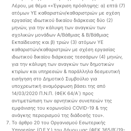
Λέρου, με θέμα ««Έγκριση πρόσληψης: α) επτά (7)
ατόμων ΥΕ καθαριστών/καθαριστριών με σχέση
εργασίας ιδιωτικού δικαίου διάρκειας δύο (2)
μηνών, για την κάλυψη των αναγκών των
σχολικών μονάδων Α/Βάθμιας & Β/Βάθμιας
Εκπαίδευσης και β) τριών (3) ατόμων ΥΕ
καθαριστών/καθαριστριών με σχέση εργασίας
ιδιωτικού δικαίου διάρκειας τεσσάρων (4) μηνών,
για την κάλυψη των αναγκών των δημοτικών
κτιρίων και υπηρεσιών & παράλληλα δεσμευτική
εισήγηση στο Δημοτικό Συμβούλιο για
υποχρεωτική αναμόρφωση βάσει της από
14/03/2020 Π.Ν.Π. (ΦΕΚ 64/Α΄) προς
αντιμετώπιση των αρνητικών συνεπειών της
εμφάνισης του κορωνοϊού COVID-19 & της
ανάγκης περιορισμού της διάδοσής του».
Το άρθρο 20 του Οργανισμού Εσωτερικής
Υπηρεσίας (Ο.Ε.Υ.) του Δήμου μας (ΦΕΚ 365/Β΄/19-