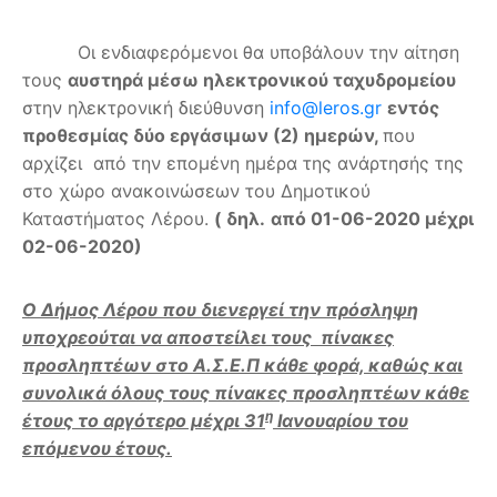
Οι ενδιαφερόμενοι θα υποβάλουν την αίτηση
τους
αυστηρά μέσω ηλεκτρονικού ταχυδρομείου
στην ηλεκτρονική διεύθυνση
info@leros.gr
εντός
προθεσμίας δύο εργάσιμων (2) ημερών,
που
αρχίζει από την επομένη ημέρα της ανάρτησής της
στο χώρο ανακοινώσεων του Δημοτικού
Καταστήματος Λέρου.
( δηλ.
από 01-06-2020 μέχρι
02-06-2020)
O Δήμος Λέρου που διενεργεί την πρόσληψη
υποχρεούται να αποστείλει τους πίνακες
προσληπτέων στο Α.Σ.Ε.Π κάθε φορά, καθώς και
συνολικά όλους τους πίνακες προσληπτέων κάθε
η
έτους το αργότερο μέχρι 31
Ιανουαρίου του
επόμενου έτους.