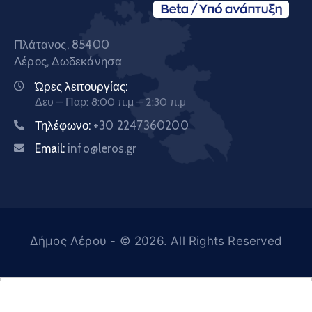
Πλάτανος, 85400
Λέρος, Δωδεκάνησα
Ώρες λειτουργίας:
Δευ – Παρ: 8:00 π.μ – 2:30 π.μ
Τηλέφωνο:
+30 2247360200
Email:
info@leros.gr
Δήμος Λέρου
- © 2026. All Rights Reserved
Ελληνικά