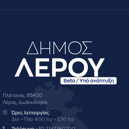
Πλάτανος, 85400
Λέρος, Δωδεκάνησα
Ώρες λειτουργίας:
Δευ – Παρ: 8:00 π.μ – 2:30 π.μ
Τηλέφωνο:
+30 2247360200