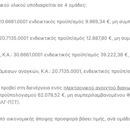
κού υλικού υποδιαιρείται σε 4 ομάδες:
 20.6661.0001 ενδεικτικός προϋπ/σμός 9.969,34 €, μη συ
20.7135.0001 ενδεικτικός προϋπ/σμός 12.887,80 €, μη σ
Κ.Α.: 30.6661.0001 ενδεικτικός προϋπ/σμός 39.222,38 €
εσων αναγκών, Κ.Α.: 20.7135.0001, ενδεικτικός προϋπ/σ
 προβεί στη διενέργεια ενός
ηλεκτρονικού ανοιχτού διαγ
ύ προϋπολογισμού 62.079,52 €, μη συμπεριλαμβανομένου 
ΛΓ-ΠΞΤ).
πό οικονομικής άποψης προσφορά βάσει τιμής, ανά ομάδα