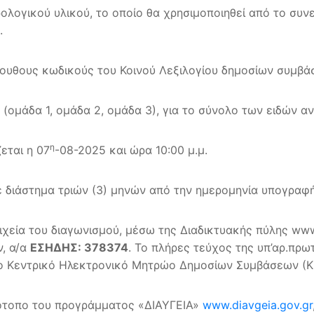
ρολογικού υλικού, το οποίο θα χρησιμοποιηθεί από το συ
.
ουθους κωδικούς του Κοινού Λεξιλογίου δημοσίων συμβάσ
(ομάδα 1, ομάδα 2, ομάδα 3), για το σύνολο των ειδών α
η
εται η 07
-08-2025 και ώρα 10:00 μ.μ.
 διάστημα τριών (3) μηνών από την ημερομηνία υπογραφ
χεία του διαγωνισμού, μέσω της Διαδικτυακής πύλης www.
ν, α/α
ΕΣΗΔΗΣ: 378374
. Το πλήρες τεύχος της υπ’αρ.πρ
 Κεντρικό Ηλεκτρονικό Μητρώο Δημοσίων Συμβάσεων (
τότοπο του προγράμματος «ΔΙΑΥΓΕΙΑ»
www.diavgeia.gov.gr