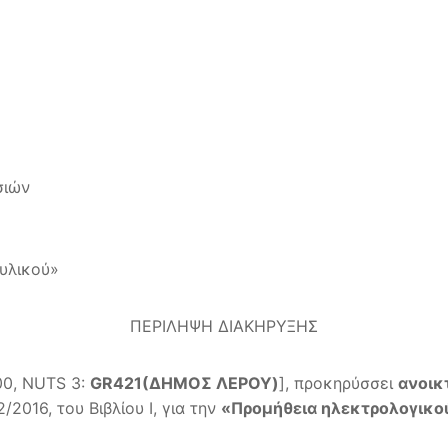
σιών
υλικού»
ΠΕΡΙΛΗΨΗ ΔΙΑΚΗΡΥΞΗΣ
00, NUTS 3:
GR
421(ΔΗΜΟΣ ΛΕΡΟΥ)
], προκηρύσσει
ανοικ
2016, του Βιβλίου Ι, για την
«Προμήθεια ηλεκτρολογικού