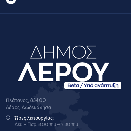
Πλάτανος, 85400
Λέρος, Δωδεκάνησα
Ώρες λειτουργίας:
Δευ – Παρ: 8:00 π.μ – 2:30 π.μ