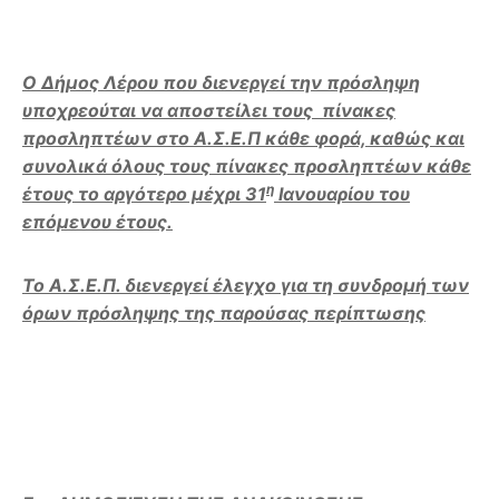
O Δήμος Λέρου που διενεργεί την πρόσληψη
υποχρεούται να αποστείλει τους πίνακες
προσληπτέων στο Α.Σ.Ε.Π κάθε φορά, καθώς και
συνολικά όλους τους πίνακες προσληπτέων κάθε
η
έτους το αργότερο μέχρι 31
Ιανουαρίου του
επόμενου έτους.
Το Α.Σ.Ε.Π. διενεργεί έλεγχο για τη συνδρομή των
όρων πρόσληψης της παρούσας περίπτωσης