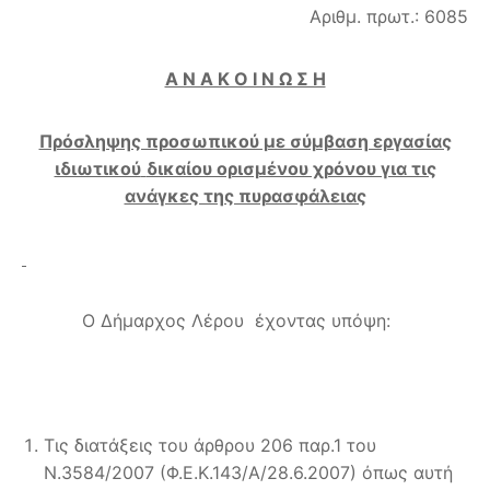
Αριθμ. πρωτ.: 6085
Α Ν Α Κ Ο Ι Ν Ω Σ Η
Πρόσληψης προσωπικού με σύμβαση εργασίας
ιδιωτικού
δικαίου ορισμένου χρόνου για τις
ανάγκες της πυρασφάλειας
Ο Δήμαρχος Λέρου έχοντας υπόψη:
Tις διατάξεις του άρθρου 206 παρ.1 του
Ν.3584/2007 (Φ.Ε.Κ.143/Α/28.6.2007) όπως αυτή