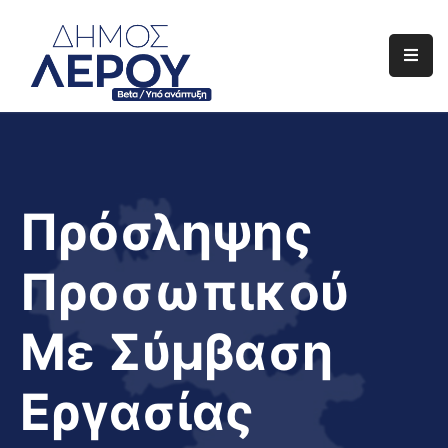
Αρχική
Ο
Δήμος
Ενημέρωση
Πρόσληψης
Διαφάνεια
Προσωπικού
Το
Νησί
Με Σύμβαση
Μας
Έργα
Εργασίας