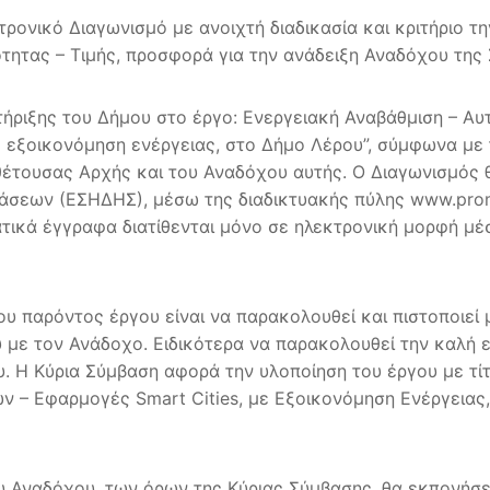
ρονικό Διαγωνισμό με ανοιχτή διαδικασία και κριτήριο 
τητας – Τιμής, προσφορά για την ανάδειξη Αναδόχου τη
ριξης του Δήμου στο έργο: Ενεργειακή Αναβάθμιση – Α
ε εξοικονόμηση ενέργειας, στο Δήμο Λέρου”, σύμφωνα με
θέτουσας Αρχής και του Αναδόχου αυτής. Ο Διαγωνισμός 
άσεων (ΕΣΗΔΗΣ), μέσω της διαδικτυακής πύλης www.prom
ικά έγγραφα διατίθενται μόνο σε ηλεκτρονική μορφή μέσω
ου παρόντος έργου είναι να παρακολουθεί και πιστοποιεί
με τον Ανάδοχο. Ειδικότερα να παρακολουθεί την καλή εκ
Η Κύρια Σύμβαση αφορά την υλοποίηση του έργου με τίτ
– Εφαρμογές Smart Cities, με Εξοικονόμηση Ενέργειας
 Αναδόχου, των όρων της Κύριας Σύμβασης, θα εκπονήσ