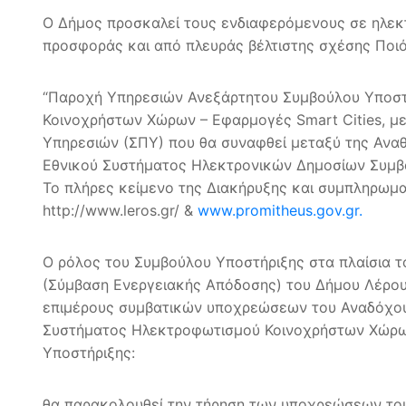
Ο Δήμος προσκαλεί τους ενδιαφερόμενους σε ηλεκτ
προσφοράς και από πλευράς βέλτιστης σχέσης Ποιό
“Παροχή Υπηρεσιών Ανεξάρτητου Συμβούλου Υποστή
Κοινοχρήστων Χώρων – Εφαρμογές Smart Cities, μ
Υπηρεσιών (ΣΠΥ) που θα συναφθεί μεταξύ της Ανα
Εθνικού Συστήματος Ηλεκτρονικών Δημοσίων Συμβ
Το πλήρες κείμενο της Διακήρυξης και συμπληρωματ
http://www.leros.gr/ &
www.promitheus.gov.gr.
Ο ρόλος του Συμβούλου Υποστήριξης στα πλαίσια τ
(Σύμβαση Ενεργειακής Απόδοσης) του Δήμου Λέρου 
επιμέρους συμβατικών υποχρεώσεων του Αναδόχου. 
Συστήματος Ηλεκτροφωτισμού Κοινοχρήστων Χώρων 
Υποστήριξης:
θα παρακολουθεί την τήρηση των υποχρεώσεων του