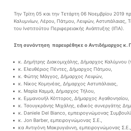
Την Τρίτη 05 και την Τετάρτη 06 Νοεμβρίου 2019 
Καλυμνίων, Λέρου, Πάτμου, Λειψών, Αστυπάλαιας, Τ
του Ινστιτούτου Περιφερειακής Ανάπτυξης (ΙΠΑ).
Στη συνάντηση παρευρέθηκε ο Αντιδήμαρχος κ. 
κ. Δημήτρης Διακομιχάλης, Δήμαρχος Καλύμνου (
κ. Ελευθέριος Πέντες, Δήμαρχος Πάτμου,
κ. Φώτης Μάγγος, Δήμαρχος Λειψών,
κ. Νίκος Κομηνέας, Δήμαρχος Αστυπάλαιας,
κ. Μαρία Καμμά, Δήμαρχος Τήλου,
κ. Εμμανουήλ Κόττορος, Δήμαρχος Αγαθονησίου,
κ. Τσουγκράνης Μιχάλης, ειδικός συνεργάτης Δη
κ. Daniele Del Bianco, εμπειρογνώμονας Συμβουλί
κ. Jon Barber, εμπειρογνώμονας Σ.Ε.,
κα Αντιγόνη Μακρυγιάννη, εμπειρογνώμονας Σ.Ε.,