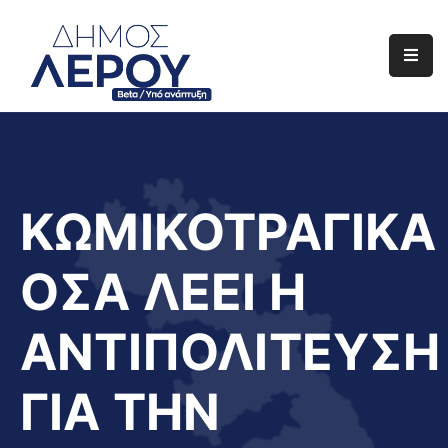
Αρχική
Ο
Δήμος
Ενημέρωση
ΚΩΜΙΚΟΤΡΑΓΙΚΑ
Διαφάνεια
ΟΣΑ ΛΕΕΙ Η
Το
Νησί
ΑΝΤΙΠΟΛΙΤΕΥΣΗ
Μας
Έργα
ΓΙΑ ΤΗΝ