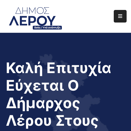
Αρχική
Ο
Δήμος
Ενημέρωση
Καλή Επιτυχία
Διαφάνεια
Εύχεται Ο
Το
Νησί
Δήμαρχος
Μας
Έργα
Λέρου Στους