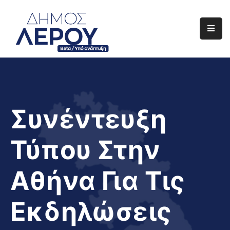
Αρχική
Ο
Δήμος
Ενημέρωση
Συνέντευξη
Διαφάνεια
Τύπου Στην
Το
Νησί
Αθήνα Για Τις
Μας
Έργα
Εκδηλώσεις