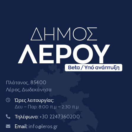
Πλάτανος, 85400
Λέρος, Δωδεκάνησα
Ώρες λειτουργίας:
Δευ – Παρ: 8:00 π.μ – 2:30 π.μ
Τηλέφωνο:
+30 2247360200
Email:
info@leros.gr