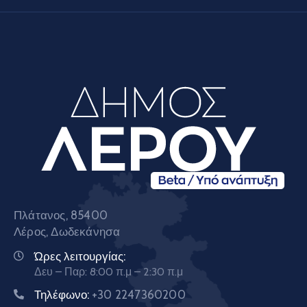
Πλάτανος, 85400
Λέρος, Δωδεκάνησα
Ώρες λειτουργίας:
Δευ – Παρ: 8:00 π.μ – 2:30 π.μ
Τηλέφωνο:
+30 2247360200