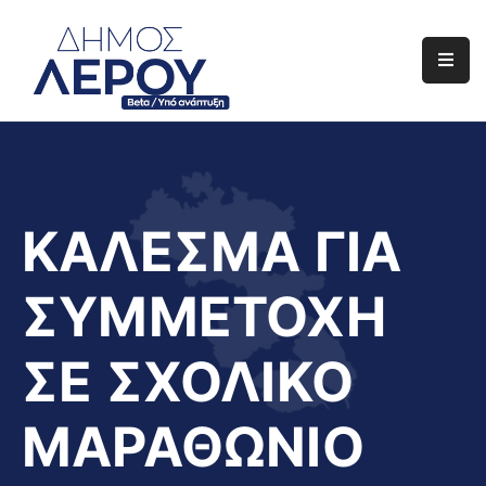
Αρχική
Ο
Δήμος
Ενημέρωση
ΚΑΛΕΣΜΑ ΓΙΑ
Διαφάνεια
ΣΥΜΜΕΤΟΧΗ
Το
Νησί
ΣΕ ΣΧΟΛΙΚΟ
Μας
Έργα
ΜΑΡΑΘΩΝΙΟ