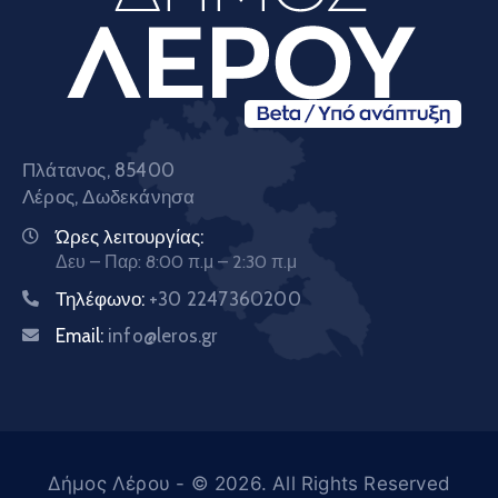
Πλάτανος, 85400
Λέρος, Δωδεκάνησα
Ώρες λειτουργίας:
Δευ – Παρ: 8:00 π.μ – 2:30 π.μ
Τηλέφωνο:
+30 2247360200
Email:
info@leros.gr
Δήμος Λέρου
- © 2026. All Rights Reserved