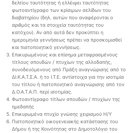
δελτίου ταυτότητας ή ελλέιψει ταυτότητας
φωτοαντίγραφο των κρίσιμων σελίδων του
διαβατηρίου (δηλ. αυτών που αναφέρονται ο
αριθμός και τα στοιχεία ταυτότητας του
κατόχου). Αν από αυτά δεν προκύπτει η
ημερομηνία γεννήσεως πρέπει να προσκομισθεί
και πιστοποιητικό γεννήσεως.
Επικυρωμένους και επίσημα μεταφρασμένους
τίτλους σπουδών / πτυχίων της αλλοδαπής,
συνοδευόμενους από Πράξη αναγνώρισης από το
ΔΙ.Κ.Α.Τ.Σ.Α. ή το Ι.Τ.Ε. αντίστοιχα για την ισοτιμία
του τίτλου ή πιστοποιητικό αναγνώρισης από τον
Δ.Ο.Α.Τ.Α.Π. περί ισοτιμίας.
Φωτοαντίγραφο τίτλων σπουδών / πτυχίων της
ημεδαπής
Επικυρωμένα πτυχίο γνώσης χειρισμού Η/Υ
Πιστοποιητικό οικογενειακής κατάστασης του
Δήμου ή της Κοινότητας στο Δημοτολόγιο του