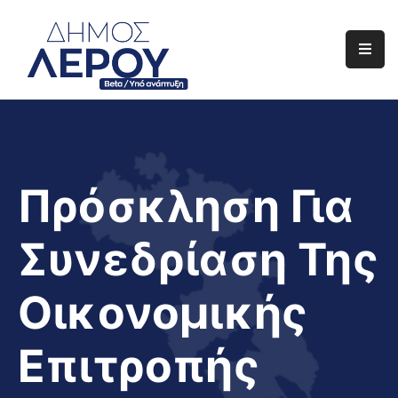
Αρχική
Ο
Δήμος
Ενημέρωση
Πρόσκληση Για
Διαφάνεια
Συνεδρίαση Της
Το
Νησί
Οικονομικής
Μας
Έργα
Επιτροπής