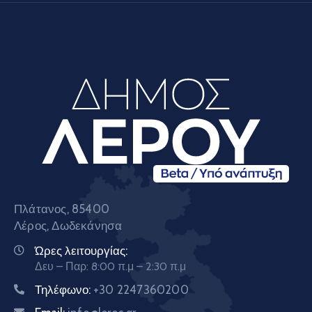
Πλάτανος, 85400
Λέρος, Δωδεκάνησα
Ώρες λειτουργίας:
Δευ – Παρ: 8:00 π.μ – 2:30 π.μ
Τηλέφωνο:
+30 2247360200