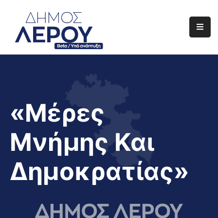
Αρχική
Ο
Δήμος
Ενημέρωση
«Μέρες
Διαφάνεια
Μνήμης Και
Το
Νησί
Δημοκρατίας»
Μας
Έργα