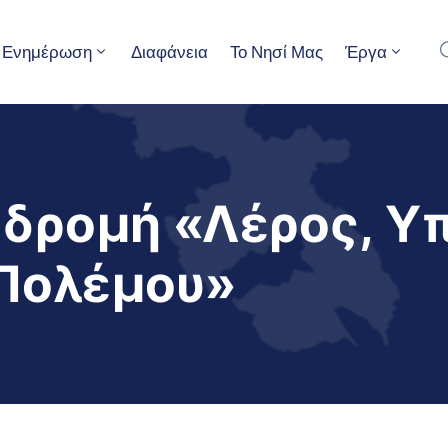
Ενημέρωση
Διαφάνεια
Το Νησί Μας
Έργα
κδρομή «Λέρος, Υ
 Πολέμου»