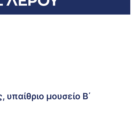
on
ταλικές
ς
, υπαίθριο μουσείο Β΄