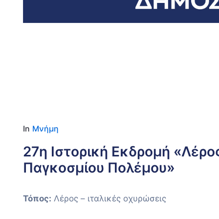
Date
Locati
5 Σεπτεμβρίου 2026
Λέρος – ι
οχυρώσει
In
Μνήμη
27η Ιστορική Εκδρομή «Λέρος
Παγκοσμίου Πολέμου»
Τόπος:
Λέρος – ιταλικές οχυρώσεις