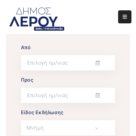
Αρχική
Ο
Δήμος
Από
Ενημέρωση
Διαφάνεια
Προς
Το
Νησί
Μας
Είδος Εκδήλωσης
Έργα
Μνήμη