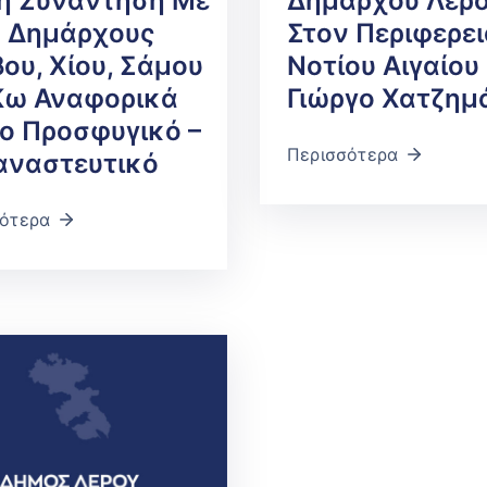
ή Συνάντηση Με
Δημάρχου Λέρ
ς Δημάρχους
Στον Περιφερε
ου, Χίου, Σάμου
Νοτίου Αιγαίου
Κω Αναφορικά
Γιώργο Χατζημ
ο Προσφυγικό –
Περισσότερα
αναστευτικό
ότερα