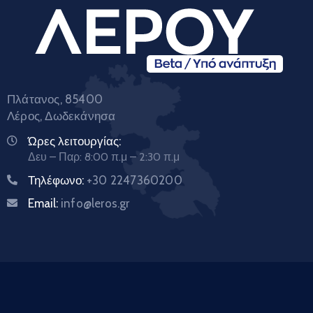
Πλάτανος, 85400
Λέρος, Δωδεκάνησα
Ώρες λειτουργίας:
Δευ – Παρ: 8:00 π.μ – 2:30 π.μ
Τηλέφωνο:
+30 2247360200
Email:
info@leros.gr