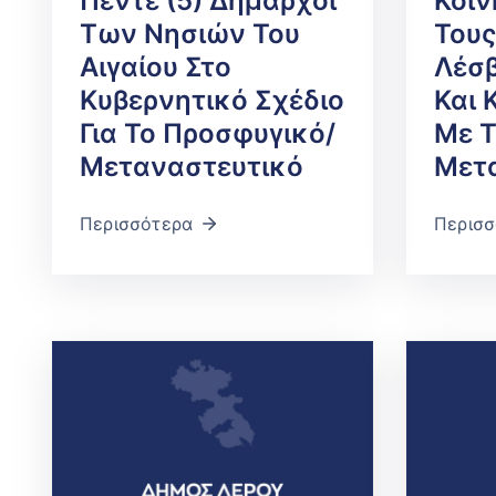
Πέντε (5) Δήμαρχοι
Κοιν
Των Νησιών Του
Του
Αιγαίου Στο
Λέσβ
Κυβερνητικό Σχέδιο
Και 
Για Το Προσφυγικό/
Με Τ
Μεταναστευτικό
Μετ
Περισσότερα
Περισσ