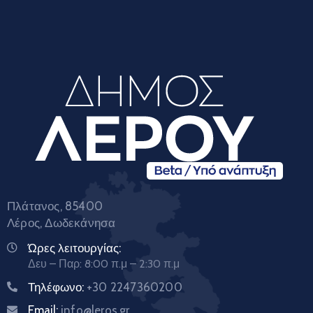
Πλάτανος, 85400
Λέρος, Δωδεκάνησα
Ώρες λειτουργίας:
Δευ – Παρ: 8:00 π.μ – 2:30 π.μ
Τηλέφωνο:
+30 2247360200
Email:
info@leros.gr