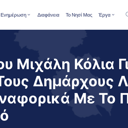
Ενημέρωση
Διαφάνεια
Το Νησί Μας
Έργα
υ Μιχάλη Κόλια Γ
ους Δημάρχους Λέ
ναφορικά Με Το 
ό