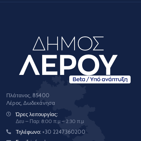
Πλάτανος, 85400
Λέρος, Δωδεκάνησα
Ώρες λειτουργίας:
Δευ – Παρ: 8:00 π.μ – 2:30 π.μ
Τηλέφωνο:
+30 2247360200