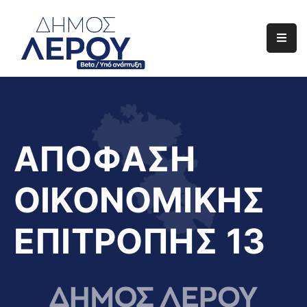
Αρχική
Ο
Δήμος
Ενημέρωση
ΑΠΟΦΑΣΗ
Διαφάνεια
ΟΙΚΟΝΟΜΙΚΗΣ
Το
Νησί
ΕΠΙΤΡΟΠΗΣ 13
Μας
Έργα