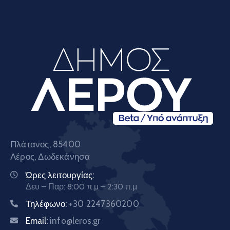
Πλάτανος, 85400
Λέρος, Δωδεκάνησα
Ώρες λειτουργίας:
Δευ – Παρ: 8:00 π.μ – 2:30 π.μ
Τηλέφωνο:
+30 2247360200
Email:
info@leros.gr