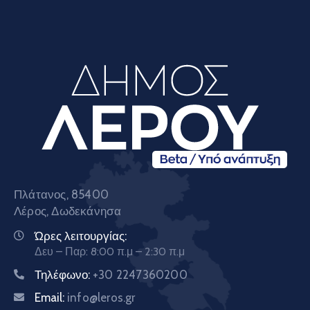
Πλάτανος, 85400
Λέρος, Δωδεκάνησα
Ώρες λειτουργίας:
Δευ – Παρ: 8:00 π.μ – 2:30 π.μ
Τηλέφωνο:
+30 2247360200
Email:
info@leros.gr