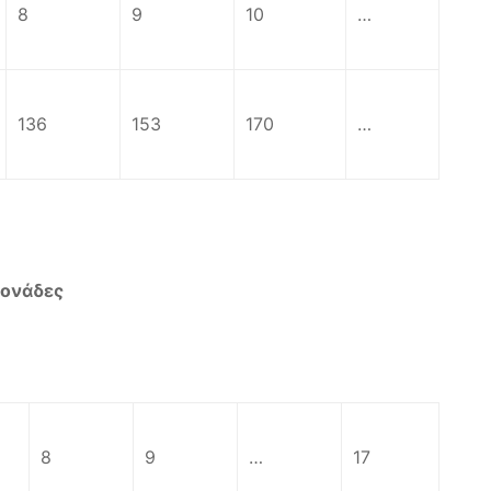
8
9
10
…
136
153
170
…
μονάδες
8
9
…
17