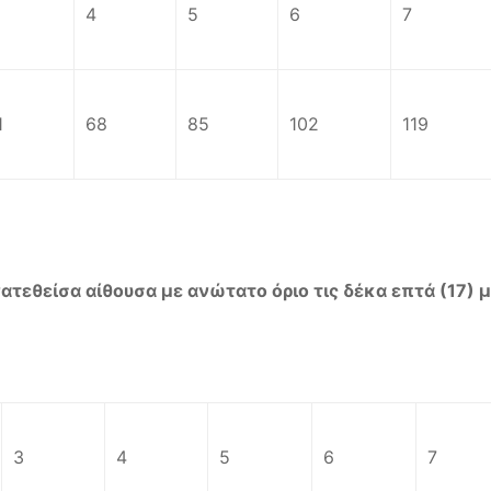
4
5
6
7
1
68
85
102
119
νατεθείσα αίθουσα με ανώτατο όριο τις δέκα επτά (17) 
3
4
5
6
7