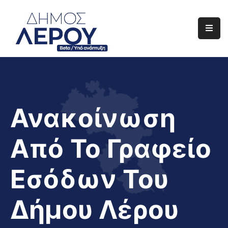
Αρχική
Ο
Δήμος
Ενημέρωση
Ανακοίνωση
Διαφάνεια
Από Το Γραφείο
Το
Νησί
Εσόδων Του
Μας
Έργα
Δήμου Λέρου