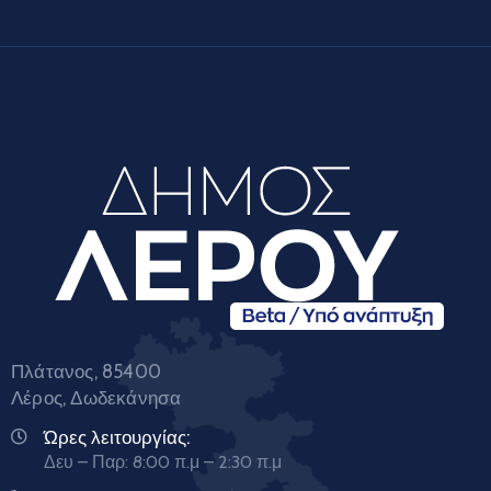
Πλάτανος, 85400
Λέρος, Δωδεκάνησα
Ώρες λειτουργίας:
Δευ – Παρ: 8:00 π.μ – 2:30 π.μ