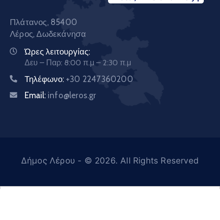
Πλάτανος, 85400
Λέρος, Δωδεκάνησα
Ώρες λειτουργίας:
Δευ – Παρ: 8:00 π.μ – 2:30 π.μ
Τηλέφωνο:
+30 2247360200
Email:
info@leros.gr
Δήμος Λέρου
- © 2026. All Rights Reserved
Ελληνικά