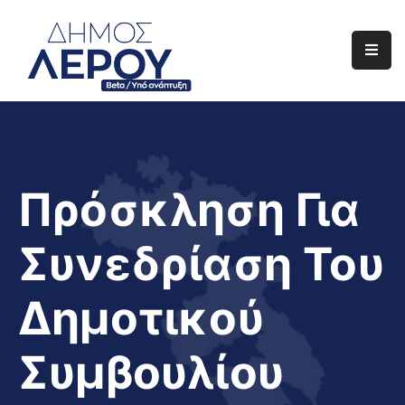
Αρχική
Ο
Δήμος
Ενημέρωση
Πρόσκληση Για
Διαφάνεια
Συνεδρίαση Του
Το
Νησί
Δημοτικού
Μας
Έργα
Συμβουλίου