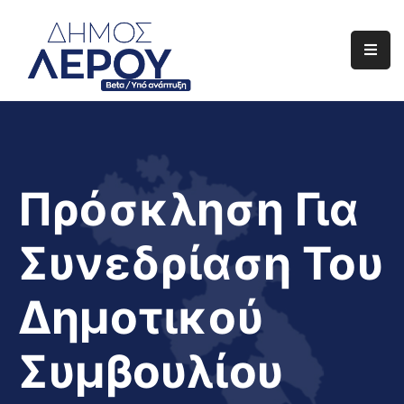
Αρχική
Ο
Δήμος
Ενημέρωση
Πρόσκληση Για
Διαφάνεια
Συνεδρίαση Του
Το
Νησί
Δημοτικού
Μας
Έργα
Συμβουλίου