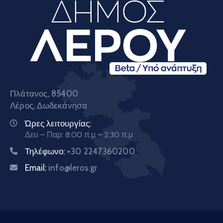
Πλάτανος, 85400
Λέρος, Δωδεκάνησα
Ώρες λειτουργίας:
Δευ – Παρ: 8:00 π.μ – 2:30 π.μ
Τηλέφωνο:
+30 2247360200
Email:
info@leros.gr